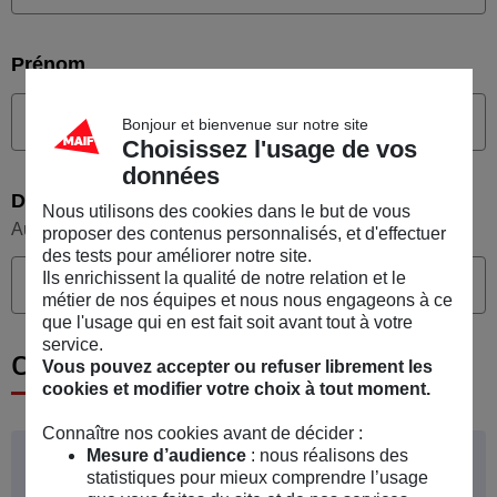
Prénom
Bonjour et bienvenue sur notre site
Choisissez l'usage de vos
données
Date de naissance
Nous utilisons des cookies dans le but de vous
Au format JJ/MM/AAAA
proposer des contenus personnalisés, et d'effectuer
des tests pour améliorer notre site.
Ils enrichissent la qualité de notre relation et le
métier de nos équipes et nous nous engageons à ce
que l'usage qui en est fait soit avant tout à votre
service.
Coordonnées de contact
Vous pouvez accepter ou refuser librement les
cookies et modifier votre choix à tout moment.
Connaître nos cookies avant de décider :
Mesure d’audience
: nous réalisons des
Votre e-mail vous servira d’identifiant
Alerte d'information
statistiques pour mieux comprendre l’usage
pour accéder à votre espace personnel.